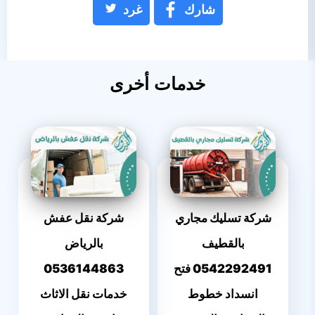
شارك
غرد
خدمات أخرى
شركة تسليك مجاري
شركة نقل عفش
بالقطيف
بالرياض
0542292491 فتح
0536144863
انسداد خطوط
خدمات نقل الاثاث