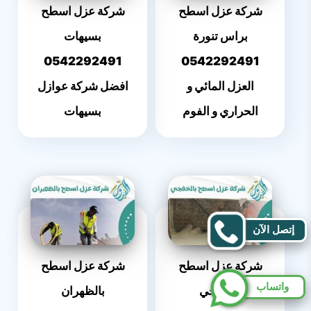
شركة عزل اسطح
شركة عزل اسطح
براس تنورة
بسيهات
0542292491
0542292491
العزل المائي و
افضل شركة عوازل
الحراري و الفوم
بسيهات
إتصل الآن
شركة عزل اسطح
شركة عزل اسطح
واتساب
بالخفجي
بالظهران