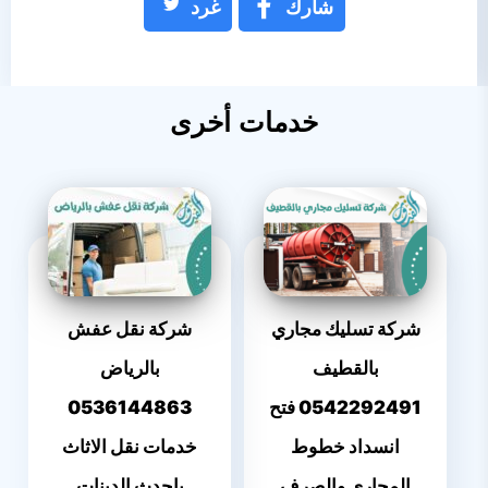
شارك
غرد
خدمات أخرى
شركة تسليك مجاري
شركة نقل عفش
بالقطيف
بالرياض
0542292491 فتح
0536144863
انسداد خطوط
خدمات نقل الاثاث
المجاري والصرف
باحدث الدينات