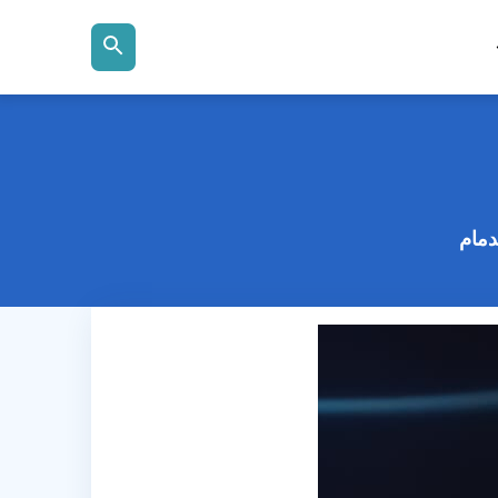
بحث
عن
دمام